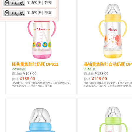
宝德客服｜芳芳
宝德客服｜薇薇
经典贵族防吐奶瓶 DP611
晶钻贵族防吐自动奶瓶 DP6
PPSU奶瓶
玻璃奶瓶
市场价:
¥168.00
市场价:
¥128.00
¥168.00
¥128.00
价格:
价格:
PPSU奶瓶，“无负压循流系统”防胀气，三段式结构，安
质薄瓶身: 坚固度高且晶莹剔透，妈咪可以轻
全清洗无死角，三段式可拆洗，带手柄
的清洗情况，手感轻盈，在喂奶握持时更轻松