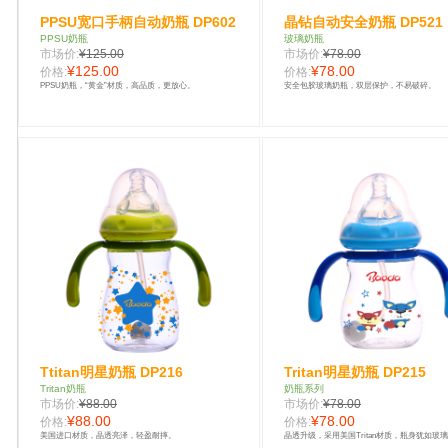
PPSU宽口手柄自动奶瓶 DP602
晶钻自动安全奶瓶 DP521
PPSU奶瓶
玻璃奶瓶
市场价:
¥125.00
市场价:
¥78.00
¥125.00
¥78.00
价格:
价格:
PPSU奶瓶，“黄金”材质，高品质，更放心。
安全包胶玻璃奶瓶，双层保护，不易破碎。
Ttitan明星奶瓶 DP216
Tritan明星奶瓶 DP215
Tritan奶瓶
奶瓶系列
市场价:
¥88.00
市场价:
¥78.00
¥88.00
¥78.00
价格:
价格:
美国进口材质，晶透亮泽，轻盈耐摔。
晶透升级，采用美国Tritan材质，瓶身犹如玻